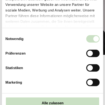
Verwendung unserer Website an unsere Partner für
soziale Medien, Werbung und Analysen weiter. Unsere
Partner führen diese Informationen möglicherweise mit
weiteren Daten zusammen, die Sie ihnen bereitgestellt
haben oder die sie im Rahmen Ihrer Nutzung der Dienste
gesammelt haben.
Einwilligungsauswahl
Notwendig
Präferenzen
Thekla Swart, Referentin für Ethik & Nachhaltigkeit, Steyler Ethik
Bank
Statistiken
Bye-Bye Nachhaltigkeit?
11. Juni 2026
Marketing
Die Steyler Ethik Bank beteiligt sich im Juni an einer
Fachdiskussion zu Ausschlusskriterien. Krisenhafte
Veränderungen führen bei einigen…
Alle zulassen