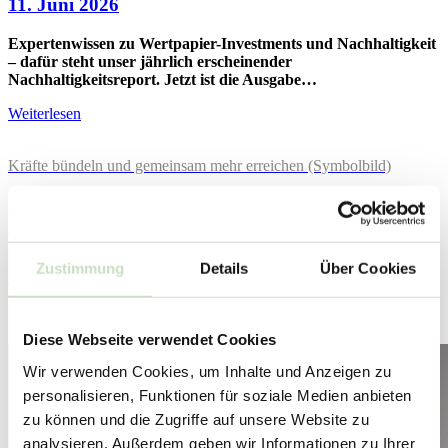
11. Juni 2026
Expertenwissen zu Wertpapier-Investments und Nachhaltigkeit
– dafür steht unser jährlich erscheinender
Nachhaltigkeitsreport. Jetzt ist die Ausgabe…
Weiterlesen
Kräfte bündeln und gemeinsam mehr erreichen (Symbolbild)
Gemeinsam mehr bewegen
11. Juni 2026
Seit April 2026 ist die Steyler Ethik Bank Mitglied im
Zustimmung
Details
Über Cookies
europäischen Investoren-Netzwerk Shareholders for Change.
Wie der Name schon sagt, verbindet…
Weiterlesen
Diese Webseite verwendet Cookies
Wir verwenden Cookies, um Inhalte und Anzeigen zu
personalisieren, Funktionen für soziale Medien anbieten
zu können und die Zugriffe auf unsere Website zu
analysieren. Außerdem geben wir Informationen zu Ihrer