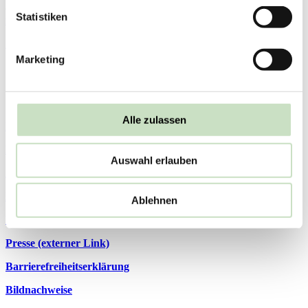
öffnet sich bei einem Klick auf folgendem Link:
www.steyler-
Statistiken
fair-invest.de/report
Zurück
Marketing
Steyler Fair Invest
Alle zulassen
Impressum
Datenschutzhinweis
Auswahl erlauben
AGB
Rechtliche Pflichtinformationen
Ablehnen
Kontakt
Presse (externer Link)
Barrierefreiheitserklärung
Bildnachweise