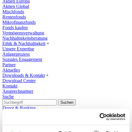
Aktien Europa
Aktien Global
Mischfonds
Rentenfonds
Mikrofinanzfonds
Fonds kaufen
Vermögensverwaltung
Nachhaltigkeitsberatung
Ethik & Nachhaltigkeit
+
Unsere Expertise
Anlageprozess
Soziales Engagement
Partner
Aktuelles
Downloads & Kontakt
+
Download Center
Kontakt
Ansprechpartner
Suche
Suchen
Depot & Banking
11.06.2026
Der Nachhaltigkeitsreport ist