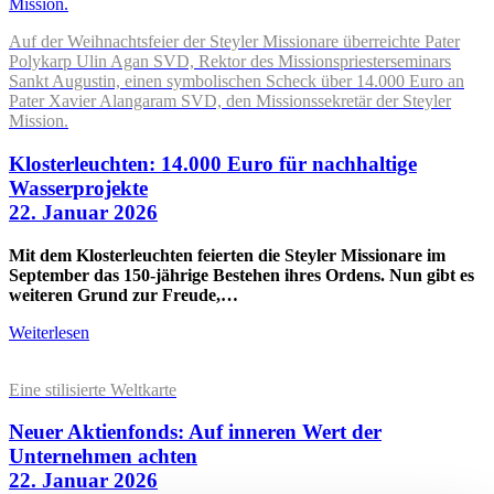
Auf der Weihnachtsfeier der Steyler Missionare überreichte Pater
Polykarp Ulin Agan SVD, Rektor des Missionspriesterseminars
Sankt Augustin, einen symbolischen Scheck über 14.000 Euro an
Pater Xavier Alangaram SVD, den Missionssekretär der Steyler
Mission.
Klosterleuchten: 14.000 Euro für nachhaltige
Wasserprojekte
22. Januar 2026
Mit dem Klosterleuchten feierten die Steyler Missionare im
September das 150-jährige Bestehen ihres Ordens. Nun gibt es
weiteren Grund zur Freude,…
Weiterlesen
Eine stilisierte Weltkarte
Neuer Aktienfonds: Auf inneren Wert der
Unternehmen achten
22. Januar 2026