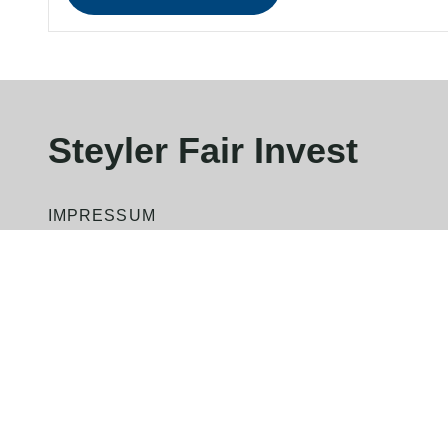
Steyler Fair Invest
IMPRESSUM
DATENSCHUTZHINWEIS
AGB
RECHTLICHE PFLICHTINFORMATIONEN
KONTAKT
PRESSE (EXTERNER LINK)