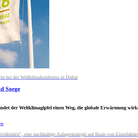
rin bei der Weltklimakonferenz in Dubai
nd Sorge
Findet der Weltklimagipfel einen Weg, die globale Erwärmung wi
idenden", eine nachhaltige Anlagestrategie auf Basis von Einzelaktien