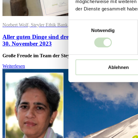
möglicherweise mit weiteren
der Dienste gesammelt habe
Einwilligungsauswahl
Norbert Wolf, Steyler Ethik Bank, freut sich über das FNG-Siegel 202
Notwendig
Aller guten Dinge sind drei
30. November 2023
Große Freude im Team der Steyler Fair Invest: Erstmals tragen a
Weiterlesen
Ablehnen