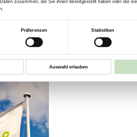
 Daten zusammen, die Sie ihnen bereitgestellt haben oder die s
n.
4 für die Steyler Fair Invest-Fonds
Präferenzen
Statistiken
lle drei Fonds das FNG-Siegel, die wichtigste Auszeichnung für n
Auswahl erlauben