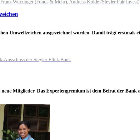
 Franz Wurzinger (Fonds & Mehr), Andreas Kolde (Steyler Fair Invest)
zeichen
schen Umweltzeichen ausgezeichnet worden. Damit trägt erstmals e
k-Ausschuss der Steyler Ethik Bank
i neue Mitglieder. Das Expertengremium ist dem Beirat der Bank 