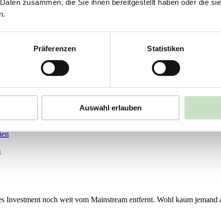
 Daten zusammen, die Sie ihnen bereitgestellt haben oder die s
n.
nk. Somit ist sie eng mit den Gründern der Bank verbunden, der kathol
Präferenzen
Statistiken
 Fonds
Auswahl erlauben
ür die drei nachhaltigen Publikumsfonds der Steyler Fair Invest wird 
n
tiges Investment noch weit vom Mainstream entfernt. Wohl kaum jemand