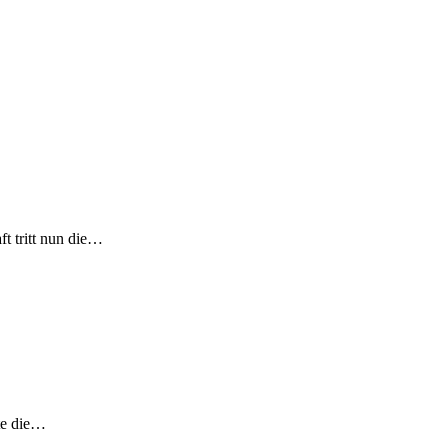
t tritt nun die…
nte die…