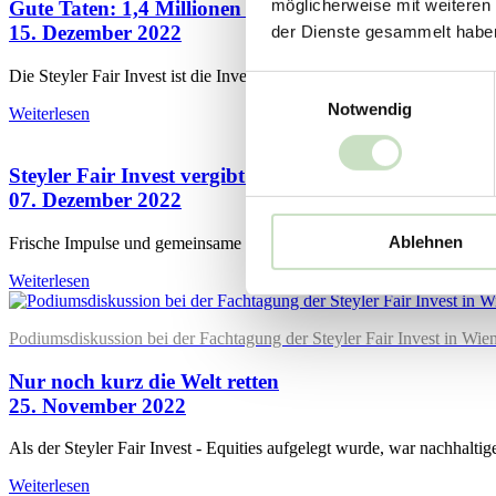
möglicherweise mit weiteren
Gute Taten: 1,4 Millionen für soziale Zwecke
15. Dezember 2022
der Dienste gesammelt habe
Die Steyler Fair Invest ist die Investmentmarke der Steyler Ethik Ba
Einwilligungsauswahl
Notwendig
Weiterlesen
Steyler Fair Invest vergibt ESG-Mandate an SQUAD
07. Dezember 2022
Ablehnen
Frische Impulse und gemeinsame Vertriebsaktivitäten: Neuer Partner f
Weiterlesen
Podiumsdiskussion bei der Fachtagung der Steyler Fair Invest in Wie
Nur noch kurz die Welt retten
25. November 2022
Als der Steyler Fair Invest - Equities aufgelegt wurde, war nachhal
Weiterlesen