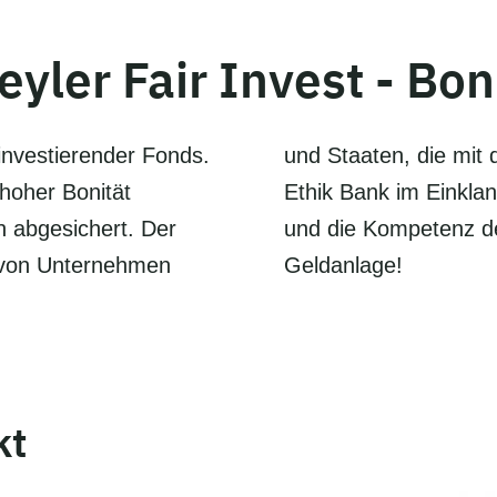
eyler Fair Invest - Bo
 investierender Fonds.
nsprüchen der Steyler
hoher Bonität
gkeitskriterien
 abgesichert. Der
en für eine faire
n von Unternehmen
Geldanlage!
kt