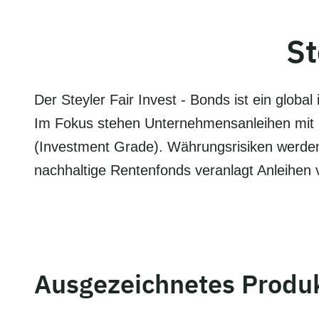
St
Der Steyler Fair Invest - Bonds ist ein global
und Staaten, die mit den hohen ethischen A
Im Fokus stehen Unternehmensanleihen mit 
Ethik Bank im Einklang stehen. Strenge Nachhalti
(Investment Grade). Währungsrisiken werden
und die Kompetenz der Ethik-Experten sorg
nachhaltige Rentenfonds veranlagt Anleihe
Ausgezeichnetes Produ