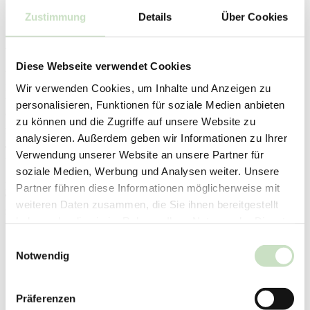
anmelden: "Die Macht von
Zustimmung
Details
Über Cookies
Aktionären"
Diese Webseite verwendet Cookies
Wer Wertpapiere besitzt, hat damit auch Rechte und kann
Wir verwenden Cookies, um Inhalte und Anzeigen zu
Einfluss nehmen. Wir erklären, wie AktionärInnen ökologische
und soziale Anliegen fördern können. Ein tolles Beispiel für
personalisieren, Funktionen für soziale Medien anbieten
aktives Aktionärstum liefert Johanna Kadelbach, Studentin der
zu können und die Zugriffe auf unsere Website zu
Alanus Hochschule. Als Teilnehmerin unserer Responsible
analysieren. Außerdem geben wir Informationen zu Ihrer
Finance Academy hat sie 2024 die Hauptversammlung von
TAG Immobilien besucht und dort eine Rede gehalten. Im
Verwendung unserer Website an unsere Partner für
Webinar berichtet sie von ihren Erfahrungen.
soziale Medien, Werbung und Analysen weiter. Unsere
Diese beiden
Partner führen diese Informationen möglicherweise mit
Termine stehen
weiteren Daten zusammen, die Sie ihnen bereitgestellt
Auf Hauptversammlungen von
zur Auswahl:
haben oder die sie im Rahmen Ihrer Nutzung der Dienste
Aktiengesellschaften können
06.10.2025
AktionärInnen ihren Einfluss geltend
gesammelt haben.
Einwilligungsauswahl
um 19 Uhr
machen
Notwendig
08.10.2025
um 15 Uhr
Präferenzen