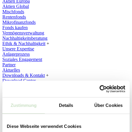
Aktien Europa
Aktien Global
Mischfonds
Rentenfonds
Mikrofinanzfonds
Fonds kaufen
Vermögensverwaltung
Nachhaltigkeitsberatung
Ethik & Nachhaltigkeit
+
Unsere Expertise
Anlageprozess
Soziales Engagement
Partner
Aktuelles
Downloads & Kontakt
+
Download Center
Kontakt
Ansprechpartner
Suche
Suchen
Zustimmung
Details
Über Cookies
Depot & Banking
02.10.2025
Erdbeben erschüttert Cebu:
Diese Webseite verwendet Cookies