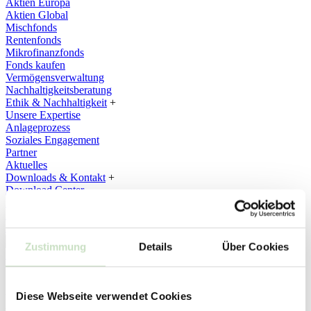
Aktien Europa
Aktien Global
Mischfonds
Rentenfonds
Mikrofinanzfonds
Fonds kaufen
Vermögensverwaltung
Nachhaltigkeitsberatung
Ethik & Nachhaltigkeit
+
Unsere Expertise
Anlageprozess
Soziales Engagement
Partner
Aktuelles
Downloads & Kontakt
+
Download Center
Kontakt
Ansprechpartner
Suche
Suchen
Zustimmung
Details
Über Cookies
Depot & Banking
17.11.2023
Brand im Steyler Kloster
Diese Webseite verwendet Cookies