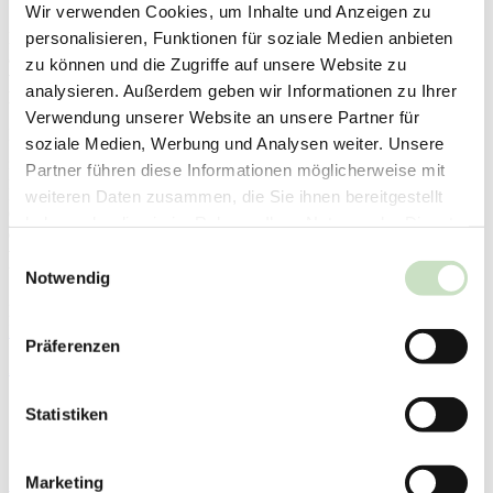
Wir verwenden Cookies, um Inhalte und Anzeigen zu
personalisieren, Funktionen für soziale Medien anbieten
Im Missionshaus auf dem Steyler Campus in Sankt Augustin ist
am Mittwoch Abend ein Feuer ausgebrochen. Fünf Brüder
zu können und die Zugriffe auf unsere Website zu
wurden durch Rauchgase leicht verletzt und vorübergehend im
analysieren. Außerdem geben wir Informationen zu Ihrer
Krankenhaus behandelt.
Verwendung unserer Website an unsere Partner für
Ein großer Dank
soziale Medien, Werbung und Analysen weiter. Unsere
geht an die 250
Partner führen diese Informationen möglicherweise mit
Brand im Steyler Missionshaus
Einsatzkräfte der
Feuerwehr, die vor
weiteren Daten zusammen, die Sie ihnen bereitgestellt
Ort waren und ein Übergreifen des Feuers auf den historischen Teil
haben oder die sie im Rahmen Ihrer Nutzung der Dienste
des Gebäudes mit der umfangreichen Bibliothek und der Kirche
gesammelt haben.
verhinderten. Bis in die frühen Morgenstunden waren sie damit
Einwilligungsauswahl
beschäftigt, das Feuer zu löschen.
Notwendig
Den kompletten Artikel finden Sie unter folgendem Link:
Brand im
Missionshaus
Präferenzen
Zurück
Statistiken
Steyler Fair Invest
Marketing
Impressum