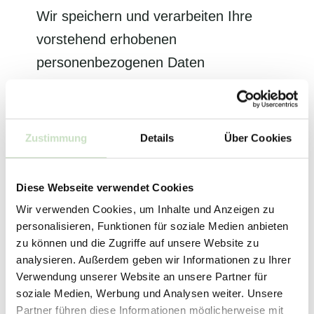
Wir speichern und verarbeiten Ihre
vorstehend erhobenen
personenbezogenen Daten
ausschließlich zur Bearbeitung Ihrer
Anfrage. Diese werden nach
Beantwortung Ihrer Anfrage wieder
Zustimmung
Details
Über Cookies
gelöscht. Eine anderweitige Nutzung
ist ausgeschlossen.
Diese Webseite verwendet Cookies
Wir verwenden Cookies, um Inhalte und Anzeigen zu
personalisieren, Funktionen für soziale Medien anbieten
Hiermit bestätige ich, dass ich die
zu können und die Zugriffe auf unsere Website zu
Hinweise zum
Datenschutz
gelesen
analysieren. Außerdem geben wir Informationen zu Ihrer
Verwendung unserer Website an unsere Partner für
und akzeptiert habe.
soziale Medien, Werbung und Analysen weiter. Unsere
Partner führen diese Informationen möglicherweise mit