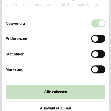
weiteren Daten zusammen, die Sie ihnen bereitgestellt
Anhang
haben oder die sie im Rahmen Ihrer Nutzung der Dienste
gesammelt haben.
Einwilligungsauswahl
Notwendig
Im Bild ist eine
Präferenzen
Rechenaufgabe zu sehen.
Diese dient zur Vermeidung
Statistiken
von Spam. Die dargestellten
Zahlen müssen entweder
Marketing
addiert oder subtrahiert
werden. Geben Sie das
Captcha
Ergebnis anschließend in
das Eingabefeld ein.
Alle zulassen
Beispiel: 8 - 3 = 5 oder 9 + 0
= 9
Auswahl erlauben