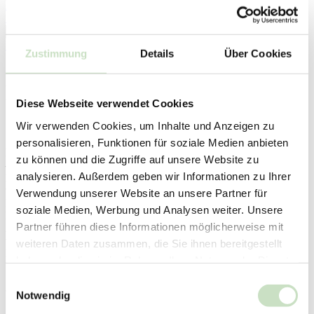
Ansprechpartner
Suche
Suchen
Depot & Banking
Zustimmung
Details
Über Cookies
11.06.2026
Der Nachhaltigkeitsreport ist
Diese Webseite verwendet Cookies
da!
Wir verwenden Cookies, um Inhalte und Anzeigen zu
personalisieren, Funktionen für soziale Medien anbieten
Expertenwissen zu Wertpapier-Investments und Nachhaltigkeit
zu können und die Zugriffe auf unsere Website zu
– dafür steht unser jährlich erscheinender
analysieren. Außerdem geben wir Informationen zu Ihrer
Nachhaltigkeitsreport. Jetzt ist die Ausgabe 2026 online
verfügbar. Fondsberater Alexander Mozer schreibt, warum er
Verwendung unserer Website an unsere Partner für
künstliche Intelligenz als Chance und Verpflichtung betrachtet.
soziale Medien, Werbung und Analysen weiter. Unsere
Dazu erfahren Sie, welche Potenziale für Anlegerinnen und
Partner führen diese Informationen möglicherweise mit
Anleger jenseits der Wall Street schlummern. Außerdem werfen
wir einen Blick auf das Engagement der Steyer Missionare für
weiteren Daten zusammen, die Sie ihnen bereitgestellt
Menschen auf der Flucht.
haben oder die sie im Rahmen Ihrer Nutzung der Dienste
gesammelt haben.
Seit 2014 bietet
Einwilligungsauswahl
der
Notwendig
Der Steyler Nachhaltigkeitsreport 2026
ist verfügbar (Symbolbild)