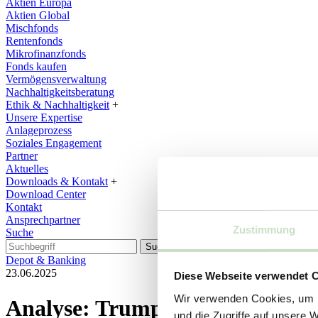
Aktien Europa
Aktien Global
Mischfonds
Rentenfonds
Mikrofinanzfonds
Fonds kaufen
Vermögensverwaltung
Nachhaltigkeitsberatung
Ethik & Nachhaltigkeit
+
Unsere Expertise
Anlageprozess
Soziales Engagement
Partner
Aktuelles
Downloads & Kontakt
+
Download Center
Kontakt
Ansprechpartner
Zustimmung
Suche
Suchen
Depot & Banking
23.06.2025
Diese Webseite verwendet 
Wir verwenden Cookies, um I
Analyse: Trump und die Zölle. D
und die Zugriffe auf unsere 