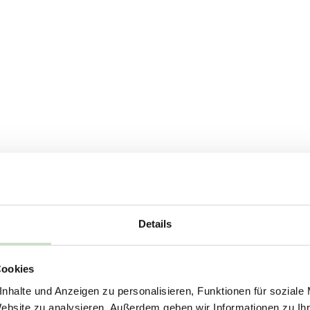
Details
Cookies
nhalte und Anzeigen zu personalisieren, Funktionen für soziale
as sind die Folgen für Investmen
Website zu analysieren. Außerdem geben wir Informationen zu I