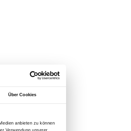
Über Cookies
 Medien anbieten zu können
ts.
hrer Verwendung unserer